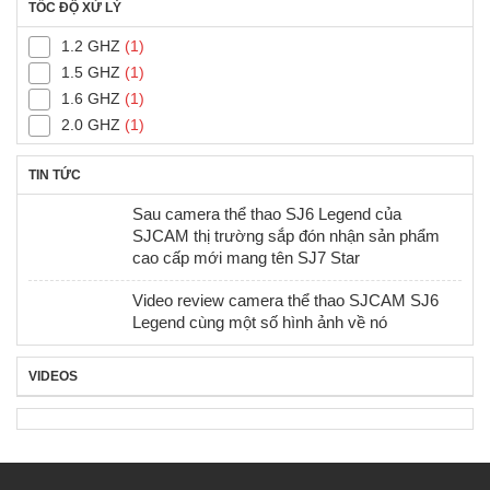
TỐC ĐỘ XỬ LÝ
1.2 GHZ
(1)
1.5 GHZ
(1)
1.6 GHZ
(1)
2.0 GHZ
(1)
TIN TỨC
Sau camera thể thao SJ6 Legend của
SJCAM thị trường sắp đón nhận sản phẩm
cao cấp mới mang tên SJ7 Star
Video review camera thể thao SJCAM SJ6
Legend cùng một số hình ảnh về nó
VIDEOS