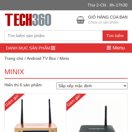
Thứ 2-CN : 8h-17h30
GIỎ HÀNG CỦA BẠN
Chưa có sản phẩm
Tìm kiếm
Menu
DANH MỤC SẢN PHẨM
Trang chủ
/
Android TV Box
/ Minix
MINIX
Hiển thị 6 sản phẩm
Giảm giá!
Giảm giá!