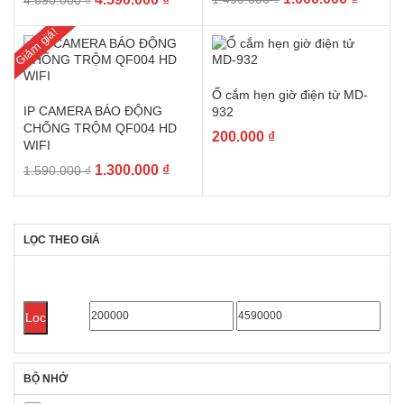
4.690.000
₫
gốc
hiện
gốc
hiện
Giảm giá!
là:
tại
là:
tại
1.490.000 ₫.
là:
4.690.000 ₫.
là:
1.000.0
4.590.000 ₫.
Ổ cắm hẹn giờ điện tử MD-
IP CAMERA BÁO ĐỘNG
932
CHỐNG TRỘM QF004 HD
200.000
₫
WIFI
Giá
Giá
1.300.000
₫
1.590.000
₫
gốc
hiện
là:
tại
1.590.000 ₫.
là:
LỌC THEO GIÁ
1.300.000 ₫.
Giá
Giá
Lọc
tối
tối
thiểu
đa
BỘ NHỚ