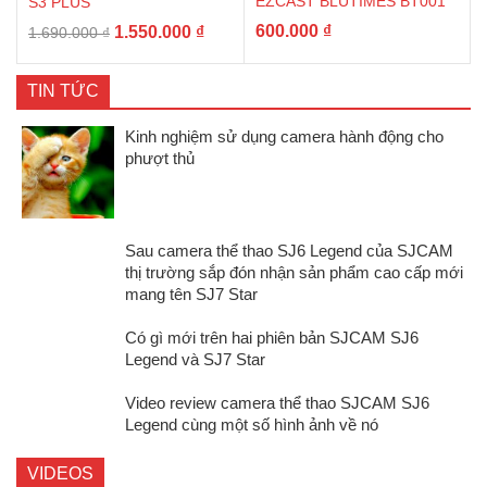
EZCAST BLUTIMES BT001
S3 PLUS
Giá
Giá
600.000
₫
1.550.000
₫
1.690.000
₫
gốc
hiện
là:
tại
TIN TỨC
1.690.000 ₫.
là:
1.550.000 ₫.
Kinh nghiệm sử dụng camera hành động cho
phượt thủ
Sau camera thể thao SJ6 Legend của SJCAM
thị trường sắp đón nhận sản phẩm cao cấp mới
mang tên SJ7 Star
Có gì mới trên hai phiên bản SJCAM SJ6
Legend và SJ7 Star
Video review camera thể thao SJCAM SJ6
Legend cùng một số hình ảnh về nó
VIDEOS