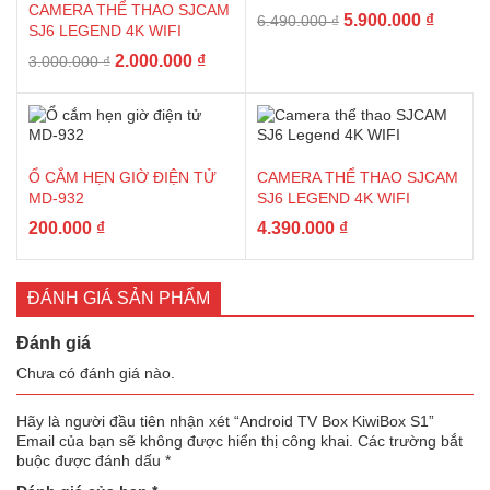
CAMERA THỂ THAO SJCAM
Giá
Giá
5.900.000
₫
6.490.000
₫
SJ6 LEGEND 4K WIFI
gốc
hiện
Giá
Giá
2.000.000
₫
3.000.000
₫
là:
tại
gốc
hiện
6.490.000 ₫.
là:
là:
tại
5.900.0
3.000.000 ₫.
là:
2.000.000 ₫.
Ổ CẮM HẸN GIỜ ĐIỆN TỬ
CAMERA THỂ THAO SJCAM
MD-932
SJ6 LEGEND 4K WIFI
200.000
₫
4.390.000
₫
ĐÁNH GIÁ SẢN PHẨM
Đánh giá
Chưa có đánh giá nào.
Hãy là người đầu tiên nhận xét “Android TV Box KiwiBox S1”
Email của bạn sẽ không được hiển thị công khai.
Các trường bắt
buộc được đánh dấu
*