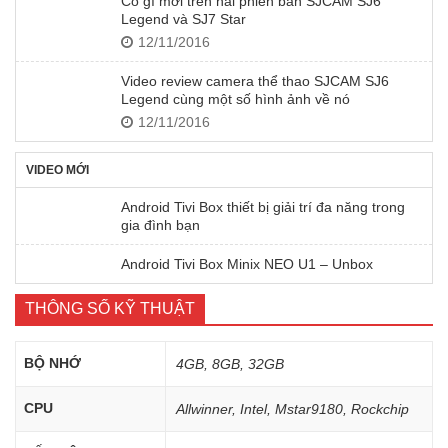
Có gì mới trên hai phiên bản SJCAM SJ6
Legend và SJ7 Star
12/11/2016
Video review camera thể thao SJCAM SJ6
Legend cùng một số hình ảnh về nó
12/11/2016
VIDEO MỚI
Android Tivi Box thiết bị giải trí đa năng trong
gia đình bạn
Android Tivi Box Minix NEO U1 – Unbox
THÔNG SỐ KỸ THUẬT
BỘ NHỚ
4GB, 8GB, 32GB
CPU
Allwinner, Intel, Mstar9180, Rockchip