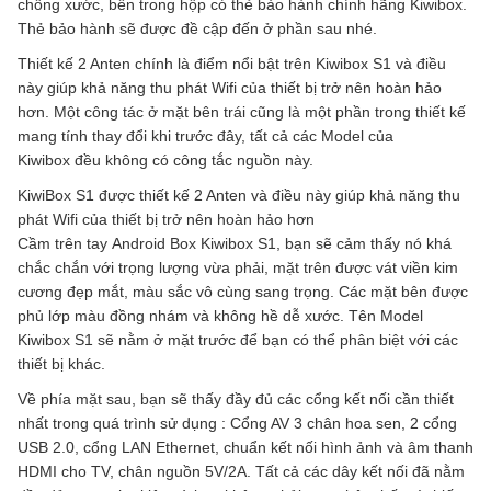
chống xước, bên trong hộp có thẻ bảo hành chính hãng Kiwibox.
Thẻ bảo hành sẽ được đề cập đến ở phần sau nhé.
Thiết kế 2 Anten chính là điểm nổi bật trên Kiwibox S1 và điều
này giúp khả năng thu phát Wifi của thiết bị trở nên hoàn hảo
hơn. Một công tác ở mặt bên trái cũng là một phần trong thiết kế
mang tính thay đổi khi trước đây, tất cả các Model của
Kiwibox đều không có công tắc nguồn này.
KiwiBox S1 được thiết kế 2 Anten và điều này giúp khả năng thu
phát Wifi của thiết bị trở nên hoàn hảo hơn
Cầm trên tay Android Box Kiwibox S1, bạn sẽ cảm thấy nó khá
chắc chắn với trọng lượng vừa phải, mặt trên được vát viền kim
cương đẹp mắt, màu sắc vô cùng sang trọng. Các mặt bên được
phủ lớp màu đồng nhám và không hề dễ xước. Tên Model
Kiwibox S1 sẽ nằm ở mặt trước để bạn có thể phân biệt với các
thiết bị khác.
Về phía mặt sau, bạn sẽ thấy đầy đủ các cổng kết nối cần thiết
nhất trong quá trình sử dụng : Cổng AV 3 chân hoa sen, 2 cổng
USB 2.0, cổng LAN Ethernet, chuẩn kết nối hình ảnh và âm thanh
HDMI cho TV, chân nguồn 5V/2A. Tất cả các dây kết nối đã nằm