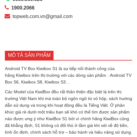
1900.2066
topweb.com.vn@gmail.com
MÔ TẢ SẢN PHẨM
Android TV Box Kiwibox S1 là sự tiếp nối thành công của
hãng Kiwibox trên thị trường với các dòng sản phẩm : Android TV
Box S6, Kiwibox S8, Kiwibox S3…
Các Model của KiwiBox đều rất thân thiện đặc biệt là trên thị
trường Việt Nam khi mà toàn bộ ngôn ngữ từ vỏ hộp, sách hướng
dẫn sử dụng và trong khi hoạt động đều là Tiếng Việt. Ở phân
khúc giá rẻ dưới một triệu bạn sẽ khó có thể tìm được sản phẩm
nào được ưng ý như KiwiBox S1 bởi vì chính hãng KiwiBox cũng
đã khẳng định, S1 không có đối thủ ở tầm giá khi xét về độ bền,
tính ổn định, chính sách hỗ trợ – bảo hành và hiệu năng sử dụng.