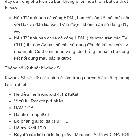
đầy đủ trong phụ kiện và bạn không phải mua thêm bất cứ thiết
bị nào.
Nếu TV nhà bạn có cổng HDMI, bạn chỉ cần kết nối một đầu
với Box và đầu kia vào TV là được, không cần sử dụng dây
AV.
Nếu TV nhà bạn chưa có cổng HDMI ( thường trên các TV
CRT ) thì dây AV bạn sẽ cần sử dụng đến để kết nối với Tv
nhà mình. Có 3 cổng màu vàng, đỏ, trắng thì bạn chủ động
kết nối đúng màu sắc là được.
Thông số kỹ thuật Kiwibox S1
Kiwibox S1 sở hữu cấu hình ở tầm trung nhưng hiệu năng mang
lại là rất tốt :
Hệ điều hành Android 4.4.2 KiKat
Vi xử lí : Rockchip 4 nhân
RAM 1GB
Bộ nhớ trong 8GB
Độ phân giải tối đa : Full HD
Hỗ trợ Kodi 15.0
Đầy đủ các kết nối không dây : Miracast, AirPlay/DLNA, IOS