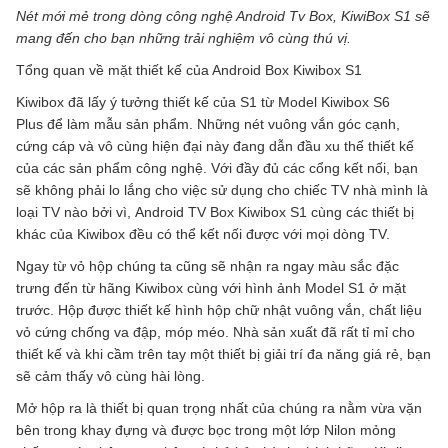
Nét mới mẻ trong dòng công nghệ Android Tv Box, KiwiBox S1 sẽ
mang đến cho bạn những trải nghiệm vô cùng thú vị.
Tổng quan về mặt thiết kế của Android Box Kiwibox S1
Kiwibox đã lấy ý tưởng thiết kế của S1 từ Model Kiwibox S6
Plus để làm mẫu sản phẩm. Những nét vuông vắn góc cạnh,
cứng cáp và vô cùng hiện đại này đang dẫn đầu xu thế thiết kế
của các sản phẩm công nghệ. Với đầy đủ các cổng kết nối, bạn
sẽ không phải lo lắng cho việc sử dụng cho chiếc TV nhà mình là
loại TV nào bởi vì, Android TV Box Kiwibox S1 cùng các thiết bị
khác của Kiwibox đều có thể kết nối được với mọi dòng TV.
Ngay từ vỏ hộp chúng ta cũng sẽ nhận ra ngay màu sắc đặc
trưng đến từ hãng Kiwibox cùng với hình ảnh Model S1 ở mặt
trước. Hộp được thiết kế hình hộp chữ nhật vuông vắn, chất liệu
vỏ cứng chống va đập, móp méo. Nhà sản xuất đã rất tỉ mỉ cho
thiết kế và khi cầm trên tay một thiết bị giải trí đa năng giá rẻ, bạn
sẽ cảm thấy vô cùng hài lòng.
Mở hộp ra là thiết bị quan trọng nhất của chúng ra nằm vừa vặn
bên trong khay đựng và được bọc trong một lớp Nilon mỏng