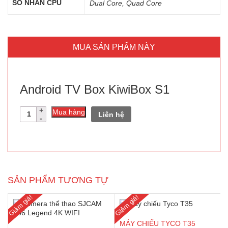
SỐ NHÂN CPU
Dual Core, Quad Core
MUA SẢN PHẨM NÀY
Android TV Box KiwiBox S1
Android
Mua hàng
Liên hệ
TV
Box
KiwiBox
S1
số
lượng
SẢN PHẨM TƯƠNG TỰ
Giảm giá!
Giảm giá!
MÁY CHIẾU TYCO T35