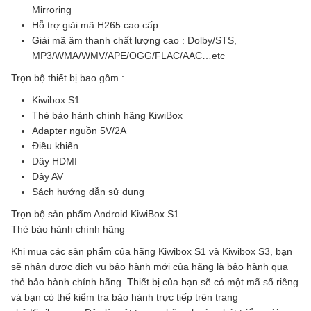
Mirroring
Hỗ trợ giải mã H265 cao cấp
Giải mã âm thanh chất lượng cao : Dolby/STS,
MP3/WMA/WMV/APE/OGG/FLAC/AAC…etc
Trọn bộ thiết bị bao gồm :
Kiwibox S1
Thẻ bảo hành chính hãng KiwiBox
Adapter nguồn 5V/2A
Điều khiển
Dây HDMI
Dây AV
Sách hướng dẫn sử dụng
Trọn bộ sản phẩm Android KiwiBox S1
Thẻ bảo hành chính hãng
Khi mua các sản phẩm của hãng Kiwibox S1 và Kiwibox S3, bạn
sẽ nhận được dịch vụ bảo hành mới của hãng là bảo hành qua
thẻ bảo hành chính hãng. Thiết bị của bạn sẽ có một mã số riêng
và bạn có thể kiểm tra bảo hành trực tiếp trên trang