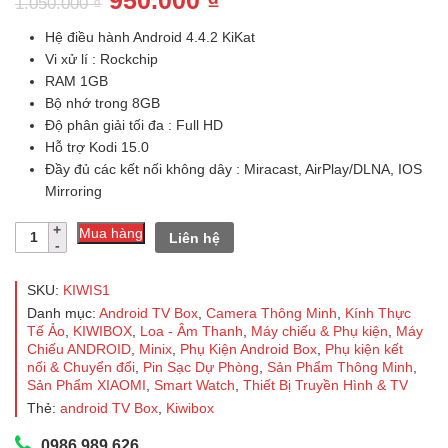
950.000
₫
1.050.000
₫
gốc
hiện
Hệ điều hành Android 4.4.2 KiKat
là:
tại
Vi xử lí : Rockchip
RAM 1GB
1.050.000 ₫.
là:
Bộ nhớ trong 8GB
950.000 ₫.
Độ phân giải tối đa : Full HD
Hỗ trợ Kodi 15.0
Đầy đủ các kết nối không dây : Miracast, AirPlay/DLNA, IOS
Mirroring
Android
Mua hàng
Liên hệ
TV
Box
KiwiBox
SKU:
KIWIS1
S1
Danh mục:
Android TV Box
,
Camera Thông Minh
,
Kính Thực
số
Tế Ảo
,
KIWIBOX
,
Loa - Âm Thanh
,
Máy chiếu & Phụ kiện
,
Máy
lượng
Chiếu ANDROID
,
Minix
,
Phụ Kiện Android Box
,
Phụ kiện kết
nối & Chuyển đổi
,
Pin Sạc Dự Phòng
,
Sản Phẩm Thông Minh
,
Sản Phẩm XIAOMI
,
Smart Watch
,
Thiết Bị Truyền Hình & TV
Thẻ:
android TV Box
,
Kiwibox
0986.989.626