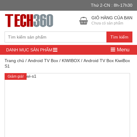
Thứ 2-CN : 8h-17h30
GIỎ HÀNG CỦA BẠN
Chưa có sản phẩm
Tìm kiếm
Menu
DANH MỤC SẢN PHẨM
Trang chủ
/
Android TV Box
/
KIWIBOX
/ Android TV Box KiwiBox
S1
Giảm giá!