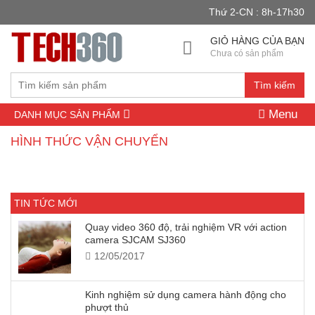
Thứ 2-CN : 8h-17h30
GIỎ HÀNG CỦA BẠN
Chưa có sản phẩm
Tìm kiếm
Menu
DANH MỤC SẢN PHẨM
HÌNH THỨC VẬN CHUYỂN
TIN TỨC MỚI
Quay video 360 độ, trải nghiệm VR với action
camera SJCAM SJ360
12/05/2017
Kinh nghiệm sử dụng camera hành động cho
phượt thủ