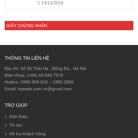
13/11/2016
GIẤY CHỨNG NHẬN
THÔNG TIN LIÊN HỆ
Địa chỉ: Số 58 Thái Hà , Đống Đa , Hà Nội
Điện thoại: (+84) 43.944.7979
Hotline: 0986.989.626 – 1900.2066
Email: topweb.com.vn@gmail.com
TRỢ GIÚP
Giới thiệu
Tin tức
Hỗ trợ khách hàng