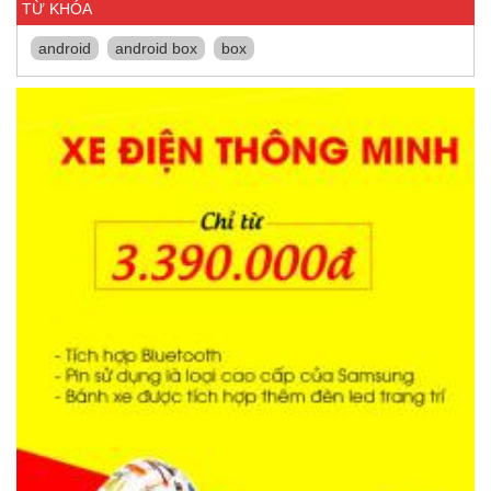
TỪ KHÓA
android
android box
box