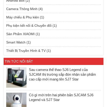
Android Box
(2)
Camera Thông Minh
(4)
Máy chiếu & Phụ kiện
(1)
Phụ kiện kết nối & Chuyển đổi
(1)
Sản Phẩm XIAOMI
(1)
Smart Watch
(1)
Thiết Bị Truyền Hình & TV
(1)
TIN TỨC NỔI BẬT
Sau camera thể thao SJ6 Legend của
SJCAM thị trường sắp đón nhận sản phẩm
cao cấp mới mang tên SJ7 Star
Có gì mới trên hai phiên bản SJCAM SJ6
Legend và SJ7 Star