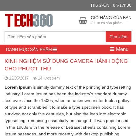
Thứ 2-CN : 8h-17h30
GIỎ HÀNG CỦA BẠN
Chưa có sản phẩm
Tìm kiếm
Menu
DANH MỤC SẢN PHẨM
KINH NGHIỆM SỬ DỤNG CAMERA HÀNH ĐỘNG
CHO PHƯỢT THỦ
12/05/2017
14 lượt xem
Lorem Ipsum
is simply dummy text of the printing and typesetting
industry. Lorem Ipsum has been the industry’s standard dummy
text ever since the 1500s, when an unknown printer took a galley
of type and scrambled it to make a type specimen book. It has
survived not only five centuries, but also the leap into electronic
typesetting, remaining essentially unchanged. It was popularised
in the 1960s with the release of Letraset sheets containing Lorem
Ipsum passages, and more recently with desktop publishing