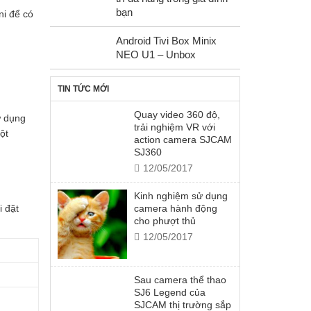
bạn
ni để có
Android Tivi Box Minix
NEO U1 – Unbox
TIN TỨC MỚI
Quay video 360 độ,
ử dụng
trải nghiệm VR với
ột
action camera SJCAM
SJ360
12/05/2017
Kinh nghiệm sử dụng
i đặt
camera hành động
cho phượt thủ
12/05/2017
Sau camera thể thao
SJ6 Legend của
SJCAM thị trường sắp