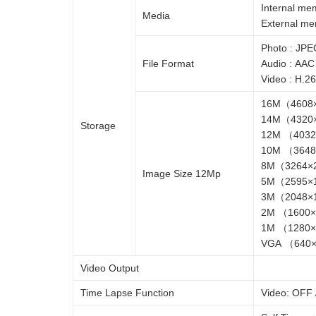
Internal me
Media
External m
Photo : JPE
File Format
Audio : AAC
Video : H.2
16M（4608×
14M（4320×
Storage
12M （4032
10M （3648
8M（3264×2
Image Size 12Mp
5M（2595×1
3M（2048×1
2M （1600×
1M （1280×
VGA （640×
Video Output
Time Lapse Function
Video: OFF 