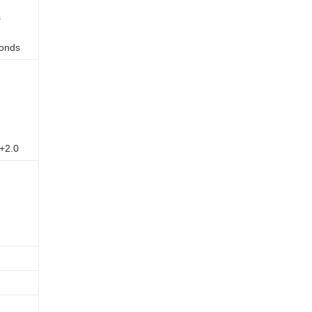
s
conds
 +2.0