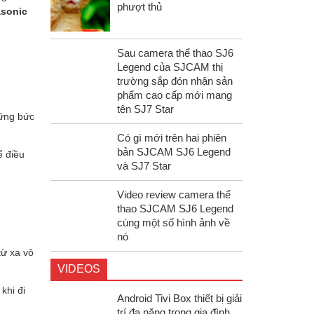
phượt thủ
sonic
Sau camera thể thao SJ6
Legend của SJCAM thị
trường sắp đón nhận sản
phẩm cao cấp mới mang
tên SJ7 Star
ững bức
Có gì mới trên hai phiên
bản SJCAM SJ6 Legend
ể điều
và SJ7 Star
Video review camera thể
thao SJCAM SJ6 Legend
cùng một số hình ảnh về
nó
từ xa vô
VIDEOS
khi đi
Android Tivi Box thiết bị giải
trí đa năng trong gia đình