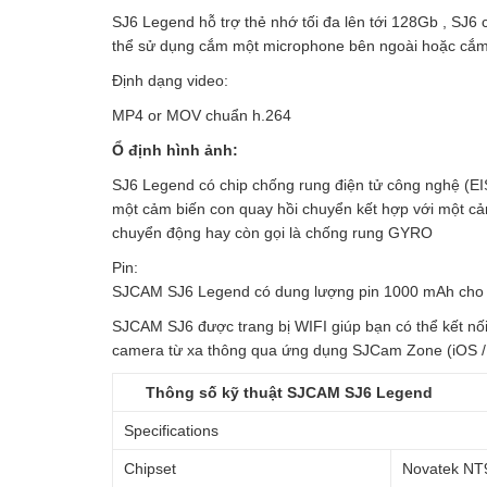
SJ6 Legend hỗ trợ thẻ nhớ tối đa lên tới 128Gb , SJ
thể sử dụng cắm một microphone bên ngoài hoặc cắm v
Định dạng video:
MP4 or MOV chuẩn h.264
Ổ định hình ảnh:
SJ6 Legend có chip chống rung điện tử công nghệ (EI
một cảm biến con quay hồi chuyển kết hợp với một cả
chuyển động hay còn gọi là chống rung GYRO
Pin:
SJCAM SJ6 Legend có dung lượng pin 1000 mAh cho th
SJCAM SJ6 được trang bị WIFI giúp bạn có thể kết nối
camera từ xa thông qua ứng dụng SJCam Zone (iOS / 
Thông số kỹ thuật SJCAM SJ6 Legend
Specifications
Chipset
Novatek NT