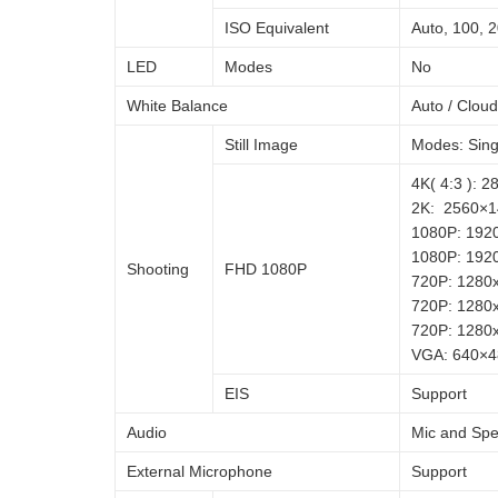
ISO Equivalent
Auto, 100, 2
LED
Modes
No
White Balance
Auto / Cloud
Still Image
Modes: Sing
4K( 4:3 ): 
2K: 2560×
1080P: 192
1080P: 192
Shooting
FHD 1080P
720P: 1280
720P: 1280
720P: 1280
VGA: 640×4
EIS
Support
Audio
Mic and Sp
External Microphone
Support