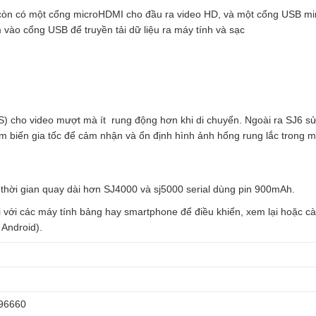
6 còn có một cổng microHDMI cho đầu ra video HD, và một cổng USB mi
ào cổng USB để truyền tải dữ liệu ra máy tính và sạc
S) cho video mượt mà ít rung động hơn khi di chuyển. Ngoài ra SJ6 s
m biến gia tốc để cảm nhận và ổn định hình ảnh hống rung lắc trong m
ời gian quay dài hơn SJ4000 và sj5000 serial dùng pin 900mAh.
 với các máy tính bảng hay smartphone để điều khiển, xem lại hoặc cà
Android).
96660