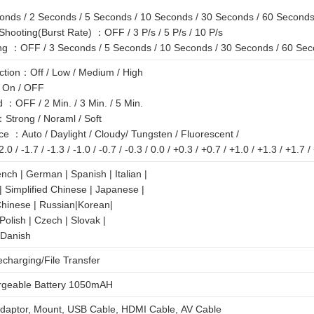
：
onds / 2 Seconds / 5 Seconds / 10 Seconds / 30 Seconds / 60 Second
hooting(Burst Rate) ：OFF / 3 P/s / 5 P/s / 10 P/s
ng ：OFF / 3 Seconds / 5 Seconds / 10 Seconds / 30 Seconds / 60 Se
ction：Off / Low / Medium / High
：On / OFF
 ：OFF / 2 Min. / 3 Min. / 5 Min.
Strong / Noraml / Soft
e ：Auto / Daylight / Cloudy/ Tungsten / Fluorescent /
 / -1.7 / -1.3 / -1.0 / -0.7 / -0.3 / 0.0 / +0.3 / +0.7 / +1.0 / +1.3 / +1.7 /
ench | German | Spanish | Italian |
 Simplified Chinese | Japanese |
Chinese | Russian|Korean|
olish | Czech | Slovak |
 Danish
charging/File Transfer
argeable Battery 1050mAH
daptor, Mount, USB Cable, HDMI Cable, AV Cable