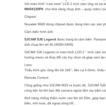
Với màn hình “Live-view” LCD 2 inch cảm ứng và sự k
MN34120PA
cho khả năng chụp ảnh – quay video c
Chipset:
Novatek 9660 dòng chipset được dùng trên các sản
Cảm biến hình ảnh:
SJCAM SJ6 Legend
được trang bị cảm biến Panason
ảnh chụp lên tới 4k (4608×3456)
SJCAM SJ6 Legend có màn hình LCD 2 ” inch cảm ứng v
hướng menu và thay đổi các tùy chọn và giúp xem lại
Lens:
Thấu kính góc rộng lên tới 166°, tiêu cự f=3mm, khẩu 
Remote Control:
Cũng giống như SJCAM M20 ra trước đó, SJCAM SJ6 cũ
cùng tiện lợi khi bạn đặt camera ngoài tầm tay bấm nút
Khả năng chống thấm nước cao lên tới 30m, giúp bạn c
biển, trời mưa, dã ngoại sông hồ…