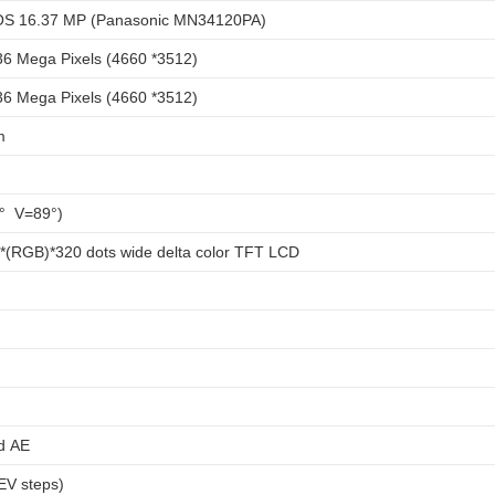
OS 16.37 MP (Panasonic MN34120PA)
36 Mega Pixels (4660 *3512)
36 Mega Pixels (4660 *3512)
m
° V=89°)
0*(RGB)*320 dots wide delta color TFT LCD
d AE
EV steps)