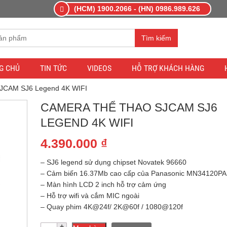
(HCM) 1900.2066 - (HN) 0986.989.626
Tìm kiếm
G CHỦ
TIN TỨC
VIDEOS
HỖ TRỢ KHÁCH HÀNG
SJCAM SJ6 Legend 4K WIFI
CAMERA THỂ THAO SJCAM SJ6
LEGEND 4K WIFI
4.390.000
₫
– SJ6 legend sử dụng chipset Novatek 96660
– Cảm biến 16.37Mb cao cấp của Panasonic MN34120PA
– Màn hình LCD 2 inch hỗ trợ cảm ứng
– Hỗ trợ wifi và cắm MIC ngoài
– Quay phim 4K@24f/ 2K@60f / 1080@120f
Camera