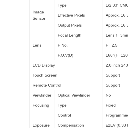
Type
1/2.33” CM
Image
Effective Pixels
Approx. 16.
Sensor
Output Pixels
Approx. 16.
Focal Length
Lens f= 3m
Lens
F No.
F= 2.5
F.O.V(D)
166°(H=120
LCD Display
2.0 inch 24
Touch Screen
Support
Remote Control
Support
Viewfinder
Optical Viewfinder
No
Focusing
Type
Fixed
Control
Programme
Exposure
Compensation
±2EV (0.33 