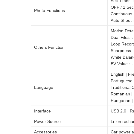
Self Timer 
OFF / 1 Sec
Photo Functions
Continuous S
Auto Shooti
Motion Dete
Dual Files 
Loop Record
Others Function
Sharpness ：
White Balanc
EV Value：-2.0
English | Fr
Portuguese |
Language
Traditional 
Romanian | P
Hungarian |
Interface
USB 2.0 : Re
Power Source
Li-ion rech
Accessories
Car power a