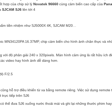
ết hợp của chip sử lý
Novatek 96660
cùng cảm biến cao cấp của
Pana
ủa
SJCAM SJ6
lên tới 4
 phẩm tiền nhiệm như SJ5000X 4K, SJCAM M20…
ic MN34120PA 16.37MP, chip cảm biến cho hình ảnh chân thực và nh
ới độ phân giải 240 x 320pixels. Màn hình cảm ứng là rất hữu ích đ
 các video hay hình ảnh dễ dàng hơn.
độ F/2.5
ng hỗ trợ điều khiển từ xa bằng remote riêng. Việc sử dụng remote 
 trực tiếp trên SJ6
ó thể đưa SJ6 xuống nước thoải mái và ghi lại những thước phim hay 