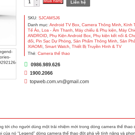
Mua hàng
Liên hệ
thể
thao
SJCAM
SKU:
SJCAMSJ6
SJ6
Danh mục:
Android TV Box
,
Camera Thông Minh
,
Kính 
Legend
Tế Ảo
,
Loa - Âm Thanh
,
Máy chiếu & Phụ kiện
,
Máy Chi
4K
ANDROID
,
Phụ Kiện Android Box
,
Phụ kiện kết nối & C
WIFI
đổi
,
Pin Sạc Dự Phòng
,
Sản Phẩm Thông Minh
,
Sản Ph
số
XIAOMI
,
Smart Watch
,
Thiết Bị Truyền Hình & TV
lượng
Thẻ:
Camera thể thao
0986.989.626
1900.2066
topweb.com.vn@gmail.com
tới cho người dùng một trải nhiệm mới trong dòng camera thể thao 
ọi của nó “Legend” dòng camera thể thao đột phá về tính năng và pho