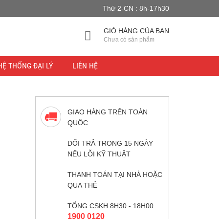
Thứ 2-CN : 8h-17h30
GIỎ HÀNG CỦA BẠN
Chưa có sản phẩm
HỆ THỐNG ĐẠI LÝ
LIÊN HỆ
GIAO HÀNG TRÊN TOÀN
QUỐC
ĐỔI TRẢ TRONG 15 NGÀY
NẾU LỖI KỸ THUẬT
THANH TOÁN TẠI NHÀ HOẶC
QUA THẺ
TỔNG CSKH 8H30 - 18H00
1900 0120