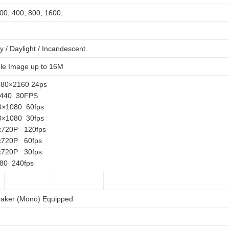
00, 400, 800, 1600,
y / Daylight / Incandescent
le Image up to 16M
2880×2160 24ps
1440 30FPS
0×1080 60fps
0×1080 30fps
x720P 120fps
x720P 60fps
x720P 30fps
80 240fps
eaker (Mono) Equipped