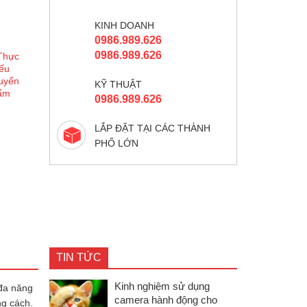
KINH DOANH
0986.989.626
0986.989.626
Thực
ếu
huyển
KỸ THUẬT
ẩm
0986.989.626
LẮP ĐẶT TẠI CÁC THÀNH
PHỐ LỚN
TIN TỨC
Kinh nghiệm sử dụng
đa năng
camera hành động cho
ng cách.