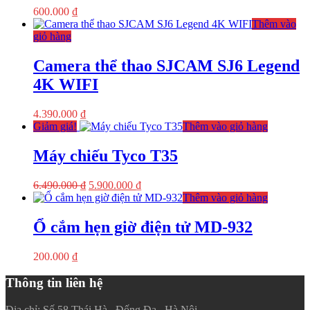
600.000
₫
Thêm vào
giỏ hàng
Camera thể thao SJCAM SJ6 Legend
4K WIFI
4.390.000
₫
Giảm giá!
Thêm vào giỏ hàng
Máy chiếu Tyco T35
Giá
Giá
6.490.000
₫
5.900.000
₫
gốc
hiện
Thêm vào giỏ hàng
là:
tại
6.490.000 ₫.
là:
Ổ cắm hẹn giờ điện tử MD-932
5.900.000 ₫.
200.000
₫
Thông tin liên hệ
Địa chỉ: Số 58 Thái Hà , Đống Đa , Hà Nội