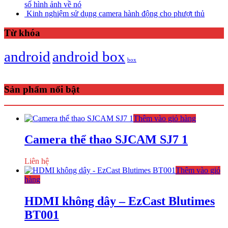
số hình ảnh về nó
Kinh nghiệm sử dụng camera hành động cho phượt thủ
Từ khóa
android
android box
box
Sản phẩm nổi bật
Thêm vào giỏ hàng
Camera thể thao SJCAM SJ7 1
Liên hệ
Thêm vào giỏ
hàng
HDMI không dây – EzCast Blutimes
BT001