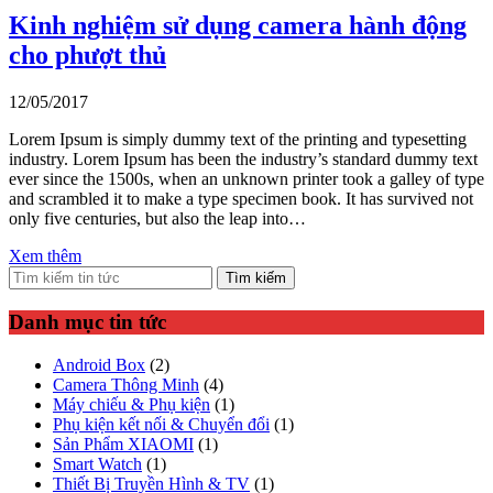
Kinh nghiệm sử dụng camera hành động
cho phượt thủ
12/05/2017
Lorem Ipsum is simply dummy text of the printing and typesetting
industry. Lorem Ipsum has been the industry’s standard dummy text
ever since the 1500s, when an unknown printer took a galley of type
and scrambled it to make a type specimen book. It has survived not
only five centuries, but also the leap into…
Xem thêm
Tìm kiếm
Danh mục tin tức
Android Box
(2)
Camera Thông Minh
(4)
Máy chiếu & Phụ kiện
(1)
Phụ kiện kết nối & Chuyển đổi
(1)
Sản Phẩm XIAOMI
(1)
Smart Watch
(1)
Thiết Bị Truyền Hình & TV
(1)